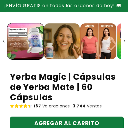
Ir
¡ENVÍO GRATIS en todas las órdenes de hoy! 🚚
directamente
Ir
al contenido
directamente
a la
información
del producto
Yerba Magic | Cápsulas
de Yerba Mate | 60
Cápsulas
187
Valoraciones |
3.744
Ventas
AGREGAR AL CARRITO