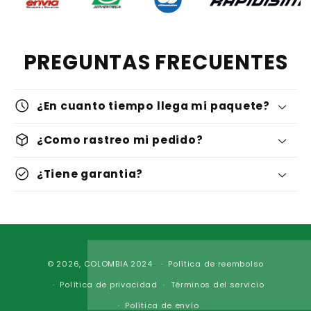
PREGUNTAS FRECUENTES
schedule
¿En cuanto tiempo llega mi paquete?
deployed_code
¿Como rastreo mi pedido?
check_circle
¿Tiene garantia?
Formas
© 2026,
COLOMBIA
2024
Política de reembolso
de
Política de privacidad
Términos del servicio
pago
Política de envío