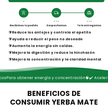
add_shopping_cart
local_shipping
redeem
-
- - -
- - -
Recibimos tu pedido
Despachamos
Te lo entregamos
🔰Reduce los antojos y controla el apetito
🔰ayuda a reducir el peso no deseado
🔰Aumenta la energía sin caídas.
🔰Mejora la digestión y reduce la hinchazón
🔰Mejora la concentración y la claridad mental
 y concentración🧠
✔️ Acelera el metabolismo de for
BENEFICIOS DE
CONSUMIR YERBA MATE