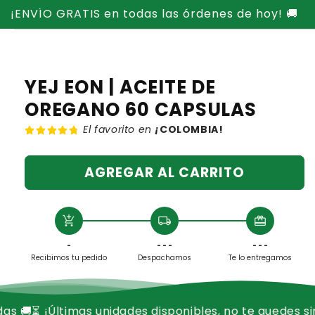
Ir
¡ENVÍO GRATIS en todas las órdenes de hoy! 🚚
directamente
Ir
al contenido
directamente
a la
información
del producto
YEJ EON | ACEITE DE
OREGANO 60 CAPSULAS
El favorito en
¡
COLOMBIA!
AGREGAR AL CARRITO
add_shopping_cart
local_shipping
redeem
-
- - -
- - -
Recibimos tu pedido
Despachamos
Te lo entregamos
unidades disponibles, no te quedes sin el tuyo!
🔒 Pago