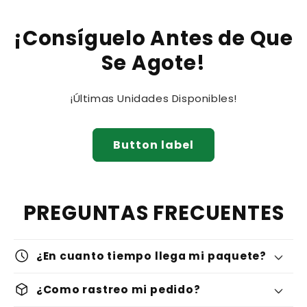
¡Consíguelo Antes de Que
Se Agote!
¡Últimas Unidades Disponibles!
Button label
PREGUNTAS FRECUENTES
schedule
¿En cuanto tiempo llega mi paquete?
deployed_code
¿Como rastreo mi pedido?