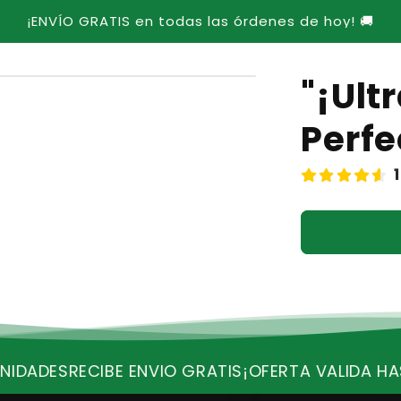
¡ENVÍO GRATIS en todas las órdenes de hoy! 🚚
"¡Ul
Perfe
GRATIS
¡OFERTA VALIDA HASTA HOY!
QUEDAN POCA