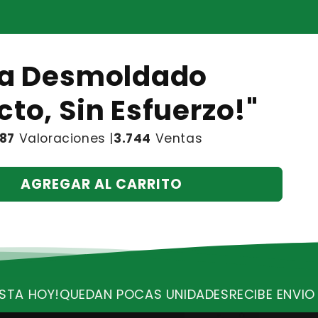
tra Desmoldado
cto, Sin Esfuerzo!"
187
Valoraciones |
3.744
Ventas
AGREGAR AL CARRITO
S UNIDADES
RECIBE ENVIO GRATIS
¡OFERTA VALID