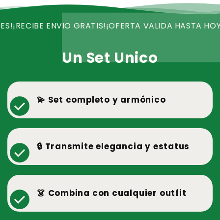
BE ENVIO GRATIS!
¡OFERTA VALIDA HASTA HOY!
¡QUEDA
Un Set Unico
check_circle
💫 Set completo y armónico
check_circle
🔒 Transmite elegancia y estatus
check_circle
👗 Combina con cualquier outfit