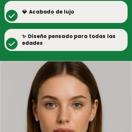
check_circle
💎 Acabado de lujo
✨ Diseño pensado para todas las
check_circle
edades