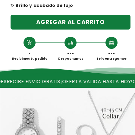
✨ Brillo y acabado de lujo
AGREGAR AL CARRITO
add_shopping_cart
local_shipping
redeem
-
- - -
- - -
Recibimos tu pedido
Despachamos
Te lo entregamos
E ENVIO GRATIS
¡OFERTA VALIDA HASTA HOY!
QUEDAN 