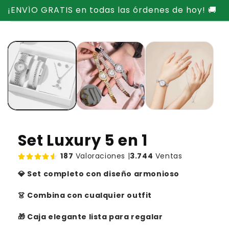
Ir
¡ENVÍO GRATIS en todas las órdenes de hoy! 🚚
directamente
Ir
al contenido
directamente
a la
información
del producto
Set Luxury 5 en 1
187
Valoraciones |
3.744
Ventas
💎 Set completo con diseño armonioso
👗 Combina con cualquier outfit
🎁 Caja elegante lista para regalar