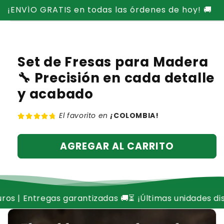
Ir
¡ENVÍO GRATIS en todas las órdenes de hoy! 🚚
directamente
Ir
al contenido
directamente
a la
información
del producto
Set de Fresas para Madera
🔧 Precisión en cada detalle
y acabado
El favorito en
¡
COLOMBIA!
AGREGAR AL CARRITO
arantizadas 🚚
⏳ ¡Últimas unidades disponibles, no te q