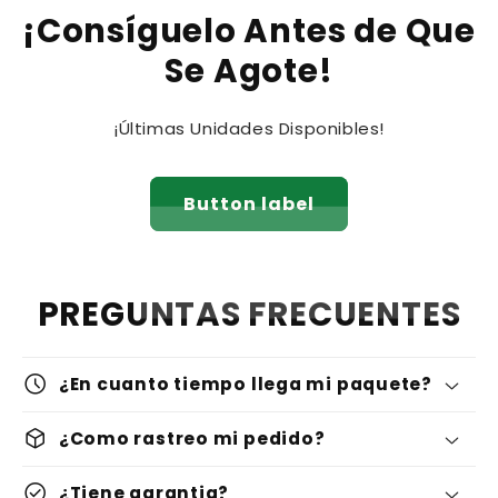
¡Consíguelo Antes de Que
Se Agote!
¡Últimas Unidades Disponibles!
Button label
PREGUNTAS FRECUENTES
schedule
¿En cuanto tiempo llega mi paquete?
deployed_code
¿Como rastreo mi pedido?
check_circle
¿Tiene garantia?