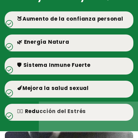
🍑Aumento de la confianza personal
check_circle
🌿 Energía Natura
check_circle
🛡️ Sistema Inmune Fuerte
check_circle
🍆Mejora la salud sexual
check_circle
🧘‍♂️ Reducción del Estrés
check_circle