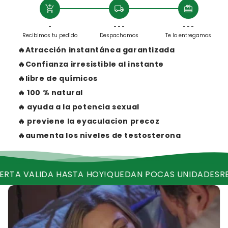
add_shopping_cart
local_shipping
redeem
-
- - -
- - -
Recibimos tu pedido
Despachamos
Te lo entregamos
🔥Atracción instantánea garantizada
🔥Confianza irresistible al instante
🔥libre de químicos
🔥 100 % natural
🔥 ayuda a la potencia sexual
🔥 previene la eyaculacion precoz
🔥aumenta los niveles de testosterona
 HASTA HOY!
QUEDAN POCAS UNIDADES
RECIBE ENVIO 