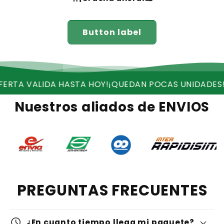
Button label
 HASTA HOY!
¡QUEDAN POCAS UNIDADES!
¡RECIBE ENVI
Nuestros aliados de ENVIOS
PREGUNTAS FRECUENTES
schedule
¿En cuanto tiempo llega mi paquete?