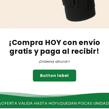
¡Compra HOY con envío
gratis y paga al recibir!
¡Ordena ahora!⚡
Button label
A VALIDA HASTA HOY!
¡QUEDAN POCAS UNIDADES!
¡REC