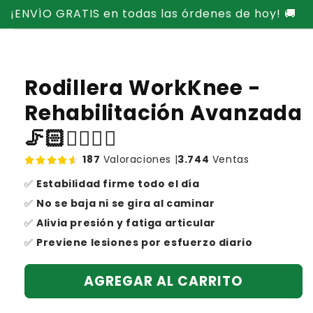
Ir
¡ENVÍO GRATIS en todas las órdenes de hoy! 🚚
directamente
Ir
al contenido
directamente
a la
información
del producto
Rodillera WorkKnee -
Rehabilitación Avanzada
🦵🏻🧑🏻‍⚕️✨
187
Valoraciones |
3.744
Ventas
✅
Estabilidad firme todo el día
✅
No se baja ni se gira al caminar
✅
Alivia presión y fatiga articular
✅
Previene lesiones por esfuerzo diario
AGREGAR AL CARRITO