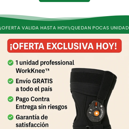
A VALIDA HASTA HOY!
¡QUEDAN POCAS UNIDADES!
¡REC