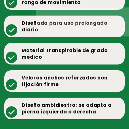
check_circle
rango de movimiento
Diseñada para uso prolongado
check_circle
diario
Material transpirable de grado
check_circle
médico
Velcros anchos reforzados con
check_circle
fijación firme
Diseño ambidiestro: se adapta a
check_circle
pierna izquierda o derecha