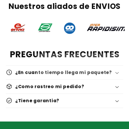
Nuestros aliados de ENVIOS
PREGUNTAS FRECUENTES
schedule
¿En cuanto tiempo llega mi paquete?
deployed_code
¿Como rastreo mi pedido?
check_circle
¿Tiene garantia?