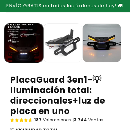
Ir
¡ENVÍO GRATIS en todas las órdenes de hoy! 🚚
directamente
Ir
al contenido
directamente
a la
información
del producto
PlacaGuard 3en1-💡
Iluminación total:
direccionales+luz de
placa en uno
187
Valoraciones |
3.744
Ventas