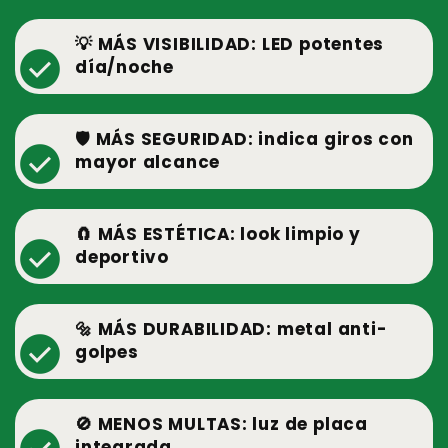
💡 MÁS VISIBILIDAD: LED potentes
check_circle
día/noche
🛡️ MÁS SEGURIDAD: indica giros con
check_circle
mayor alcance
🧲 MÁS ESTÉTICA: look limpio y
check_circle
deportivo
🔩 MÁS DURABILIDAD: metal anti-
check_circle
golpes
🚫 MENOS MULTAS: luz de placa
integrada