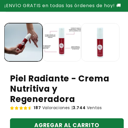
Ir
¡ENVÍO GRATIS en todas las órdenes de hoy! 🚚
directamente
Ir
al contenido
directamente
a la
información
del producto
Piel Radiante - Crema
Nutritiva y
Regeneradora
187
Valoraciones |
3.744
Ventas
AGREGAR AL CARRITO