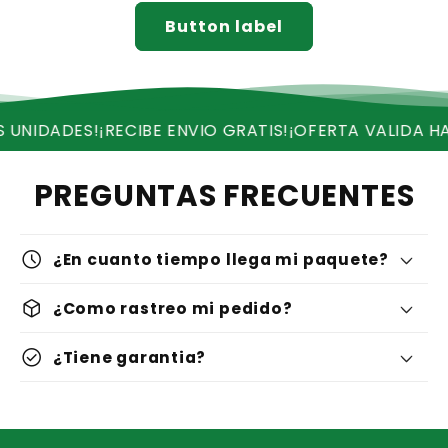
Button label
DES!
¡RECIBE ENVIO GRATIS!
¡OFERTA VALIDA HASTA H
PREGUNTAS FRECUENTES
schedule
¿En cuanto tiempo llega mi paquete?
deployed_code
¿Como rastreo mi pedido?
check_circle
¿Tiene garantia?