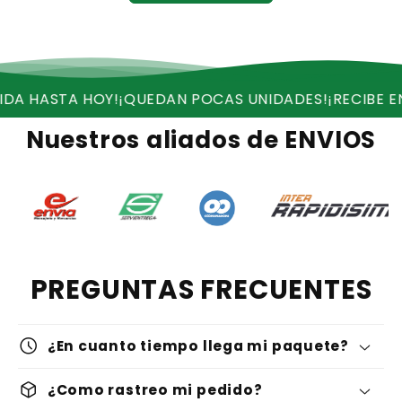
STA HOY!
¡QUEDAN POCAS UNIDADES!
¡RECIBE ENVIO G
Nuestros aliados de ENVIOS
PREGUNTAS FRECUENTES
schedule
¿En cuanto tiempo llega mi paquete?
deployed_code
¿Como rastreo mi pedido?