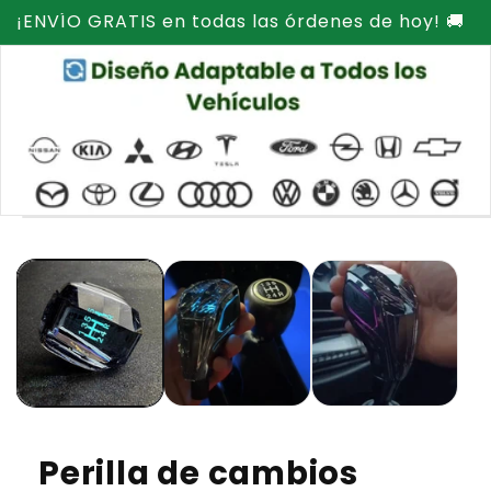
Ir
¡ENVÍO GRATIS en todas las órdenes de hoy! 🚚
directamente
al contenido
Ir
directamente
a la
información
del producto
Perilla de cambios