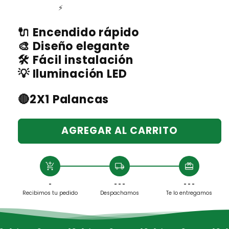
⚡
🔌 Encendido rápido
🎨 Diseño elegante
🛠️ Fácil instalación
💡 Iluminación LED
🔴2X1 Palancas
AGREGAR AL CARRITO
add_shopping_cart
local_shipping
redeem
-
- - -
- - -
Recibimos tu pedido
Despachamos
Te lo entregamos