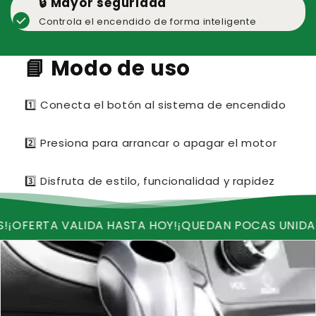
🔒 Mayor seguridad
check_circle
Controla el encendido de forma inteligente
📘
Modo de uso
1️⃣ Conecta el botón al sistema de encendido
2️⃣ Presiona para arrancar o apagar el motor
3️⃣ Disfruta de estilo, funcionalidad y rapidez
RTA VALIDA HASTA HOY!
¡QUEDAN POCAS UNIDADES!
¡