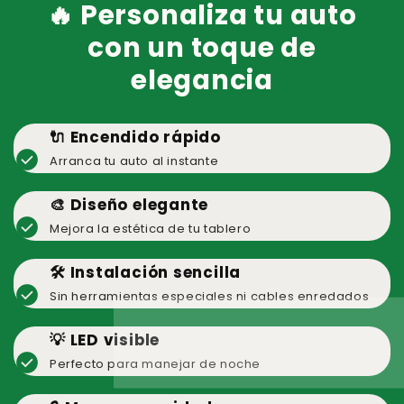
🔥 Personaliza tu auto
con un toque de
elegancia
🔌 Encendido rápido
check_circle
Arranca tu auto al instante
🎨 Diseño elegante
check_circle
Mejora la estética de tu tablero
🛠️ Instalación sencilla
check_circle
Sin herramientas especiales ni cables enredados
💡 LED visible
check_circle
Perfecto para manejar de noche