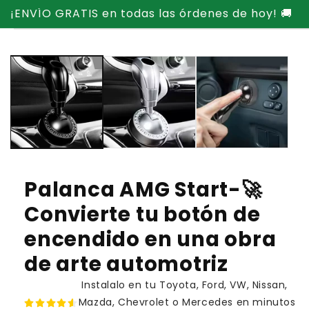
Ir
¡ENVÍO GRATIS en todas las órdenes de hoy! 🚚
directamente
Ir
al contenido
directamente
a la
información
del producto
Palanca AMG Start-🚀
Convierte tu botón de
encendido en una obra
de arte automotriz
Instalalo en tu Toyota, Ford, VW, Nissan,
Mazda, Chevrolet o Mercedes en minutos