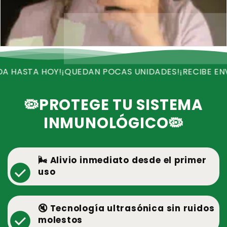
TA HOY!
¡QUEDAN POCAS UNIDADES!
¡RECIBE ENVIO GRA
🦠PROTEGE TU SISTEMA
INMUNOLÓGICO🦠
🌬️ Alivio inmediato desde el primer
check_circle
uso
🔇 Tecnología ultrasónica sin ruidos
check_circle
molestos