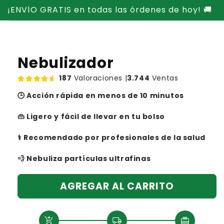
Ir
¡ENVÍO GRATIS en todas las órdenes de hoy! 🚚
directamente
Ir
al contenido
directamente
a la
información
del producto
Nebulizador
187
Valoraciones |
3.744
Ventas
🕒 Acción rápida en menos de 10 minutos
👜 Ligero y fácil de llevar en tu bolso
⚕️ Recomendado por profesionales de la salud
💨 Nebuliza partículas ultrafinas
AGREGAR AL CARRITO
add_shopping_cart
local_shipping
redeem