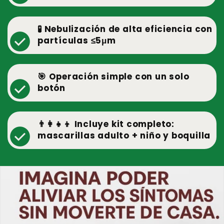
🧪 Nebulización de alta eficiencia con
check_circle
partículas ≤5μm
🎯 Operación simple con un solo
check_circle
botón
👨‍👩‍👧‍👦 Incluye kit completo:
check_circle
mascarillas adulto + niño y boquilla