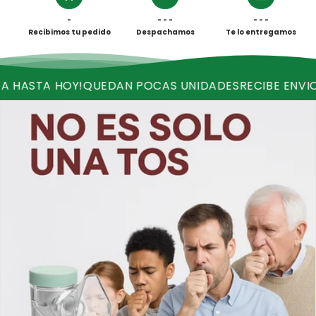
-
- - -
- - -
Recibimos tu pedido
Despachamos
Te lo entregamos
A HOY!
QUEDAN POCAS UNIDADES
RECIBE ENVIO GRATI