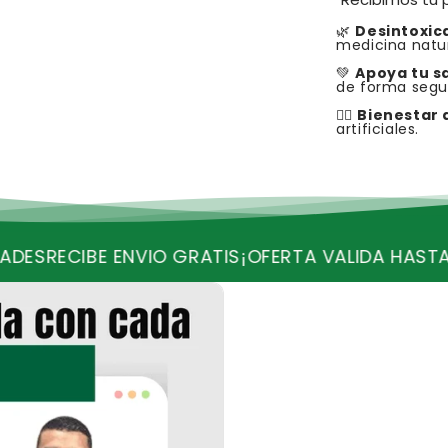
_
Ã
🌿
Desintoxic
medicina natur
💚
Apoya tu s
de forma segu
🧘‍♂️
Bienestar 
artificiales.
NVIO GRATIS
¡OFERTA VALIDA HASTA HOY!
QUEDAN 