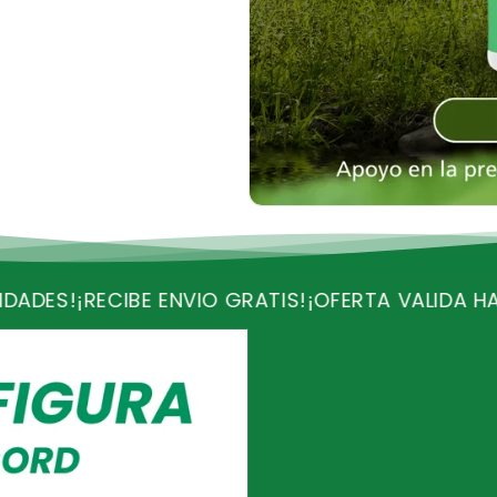
_
¢
 ENVIO GRATIS!
¡OFERTA VALIDA HASTA HOY!
¡QUE