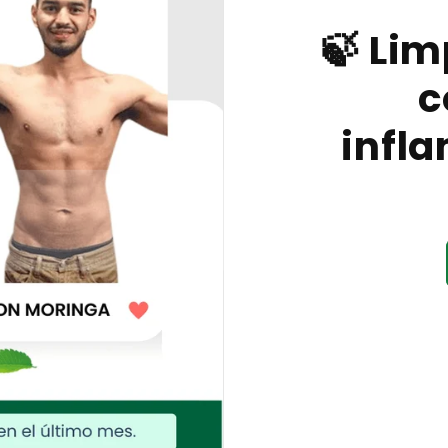
🍃 Lim
c
infl