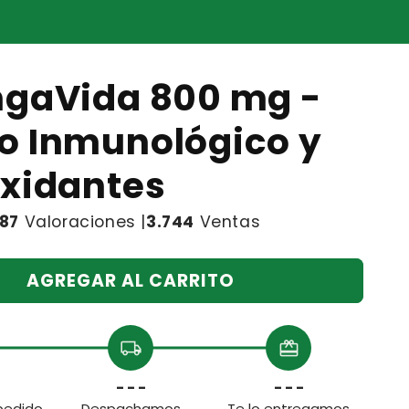
ngaVida 800 mg -
o Inmunológico y
oxidantes
187
Valoraciones |
3.744
Ventas
AGREGAR AL CARRITO
local_shipping
redeem
- - -
- - -
pedido
Despachamos
Te lo entregamos