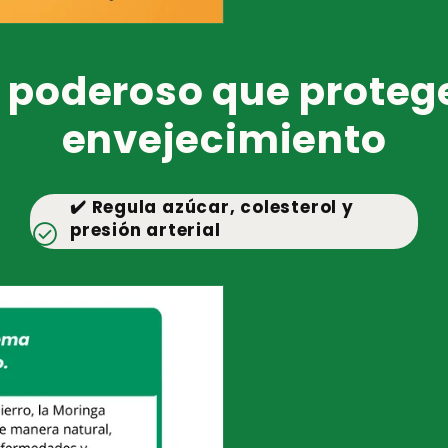
_
â
 poderoso que protege
envejecimiento
✔️ Regula azúcar, colesterol y
check_circle
presión arterial