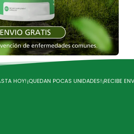
DAN POCAS UNIDADES!
¡RECIBE ENVIO GRATIS!
¡OF