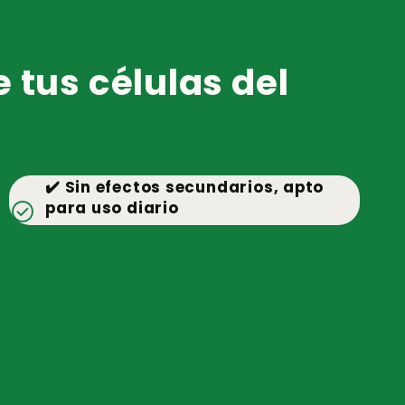
 tus células del
✔️ Sin efectos secundarios, apto
check_circle
para uso diario