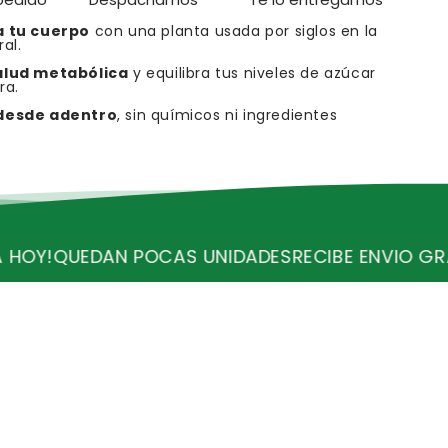
a tu cuerpo
con una planta usada por siglos en la
al.
alud metabólica
y equilibra tus niveles de azúcar
ra.
desde adentro
, sin químicos ni ingredientes
POCAS UNIDADES
RECIBE ENVIO GRATIS
¡OFERTA V