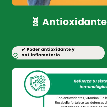
🧬 Antioxidante
✔️ Poder antioxidante y
check_circle
antiinflamatorio