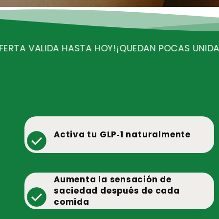
Y!
¡QUEDAN POCAS UNIDADES!
¡RECIBE ENVIO GRAT
check_circle
Activa tu GLP‑1 naturalmente
Aumenta la sensación de
check_circle
saciedad después de cada
comida