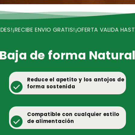
_
â
IS!
¡OFERTA VALIDA HASTA HOY!
¡QUEDAN POCAS 
Baja de forma Natura
Reduce el apetito y los antojos de
check_circle
forma sostenida
Compatible con cualquier estilo
check_circle
de alimentación