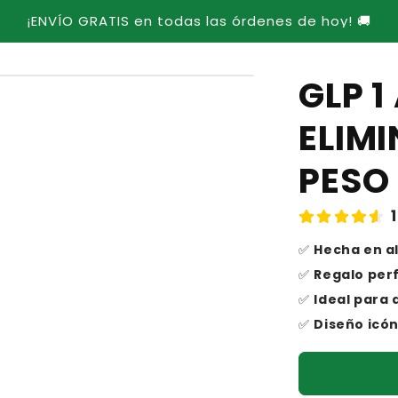
¡ENVÍO GRATIS en todas las órdenes de hoy! 🚚
GLP 1
ELIM
PESO
✅
Hecha en a
✅
Regalo perf
✅
Ideal para
✅
Diseño icón