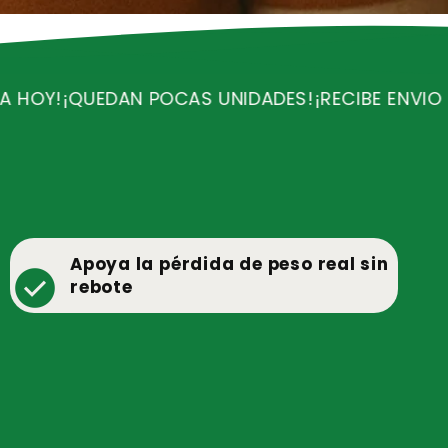
UNIDADES!
¡RECIBE ENVIO GRATIS!
¡OFERTA VALIDA
l
Apoya la pérdida de peso real sin
check_circle
rebote