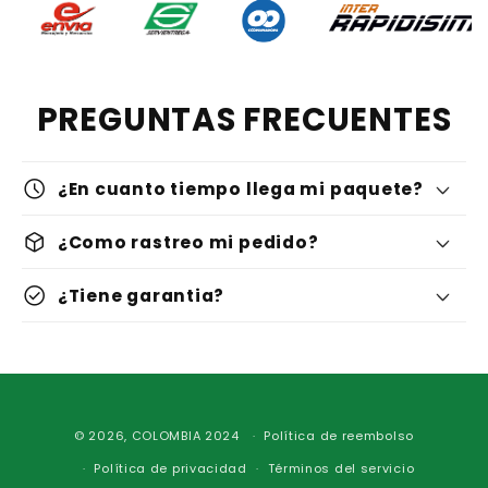
PREGUNTAS FRECUENTES
schedule
¿En cuanto tiempo llega mi paquete?
deployed_code
¿Como rastreo mi pedido?
check_circle
¿Tiene garantia?
Formas
© 2026,
COLOMBIA
2024
Política de reembolso
de
Política de privacidad
Términos del servicio
pago