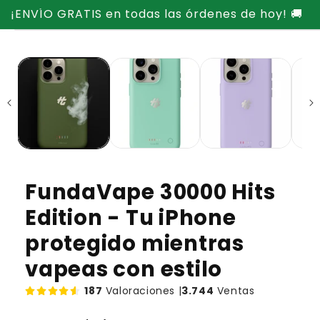
Ir
¡ENVÍO GRATIS en todas las órdenes de hoy! 🚚
directamente
Ir
al contenido
directamente
a la
información
del producto
FundaVape 30000 Hits
Edition - Tu iPhone
protegido mientras
vapeas con estilo
187
Valoraciones |
3.744
Ventas