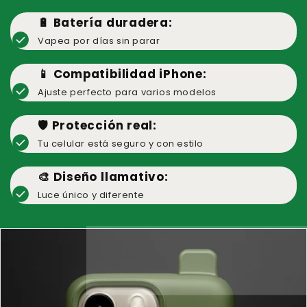
🔋 Batería duradera:
check_circle
Vapea por días sin parar
📱 Compatibilidad iPhone:
check_circle
Ajuste perfecto para varios modelos
🛡️ Protección real:
check_circle
Tu celular está seguro y con estilo
🎨 Diseño llamativo:
check_circle
Luce único y diferente