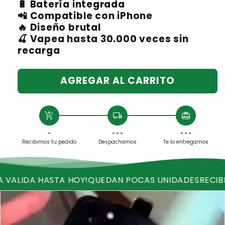
🔋 Batería integrada
📲 Compatible con iPhone
🔥 Diseño brutal
🍒 Vapea hasta 30.000 veces sin
recarga
AGREGAR AL CARRITO
add_shopping_cart
local_shipping
redeem
-
- - -
- - -
Recibimos tu pedido
Despachamos
Te lo entregamos
 HASTA HOY!
QUEDAN POCAS UNIDADES
RECIBE ENVIO 