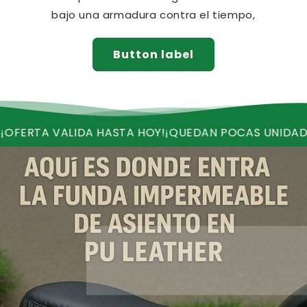
bajo una armadura contra el tiempo,
Button label
 VALIDA HASTA HOY!
¡QUEDAN POCAS UNIDADES!
¡REC