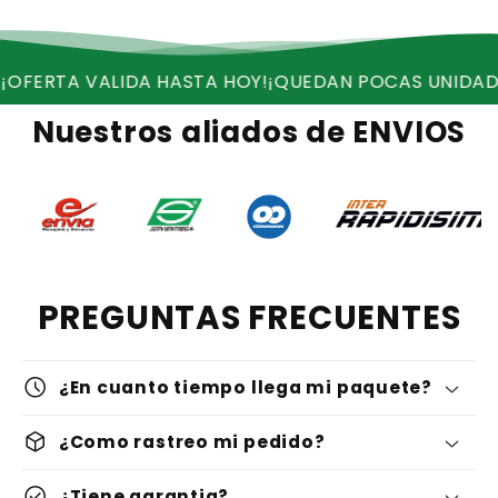
 VALIDA HASTA HOY!
¡QUEDAN POCAS UNIDADES!
¡REC
Nuestros aliados de ENVIOS
PREGUNTAS FRECUENTES
schedule
¿En cuanto tiempo llega mi paquete?
deployed_code
¿Como rastreo mi pedido?
check_circle
¿Tiene garantia?