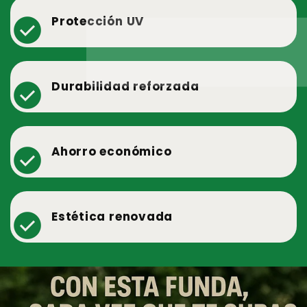
check_circle
Protección UV
check_circle
Durabilidad reforzada
check_circle
Ahorro económico
check_circle
Estética renovada