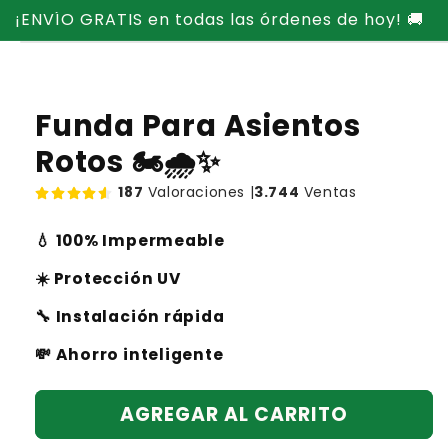
Ir
¡ENVÍO GRATIS en todas las órdenes de hoy! 🚚
directamente
Ir
al contenido
directamente
a la
información
del producto
Funda Para Asientos
Rotos 🏍️🌧️✨
187
Valoraciones |
3.744
Ventas
💧
100% Impermeable
☀️
Protección UV
🔧
Instalación rápida
💸
Ahorro inteligente
AGREGAR AL CARRITO