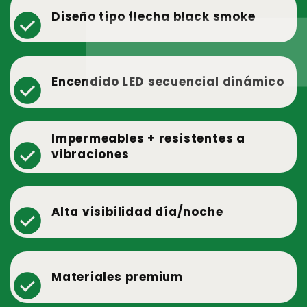
check_circle
Diseño tipo flecha black smoke
check_circle
Encendido LED secuencial dinámico
Impermeables + resistentes a
check_circle
vibraciones
check_circle
Alta visibilidad día/noche
check_circle
Materiales premium