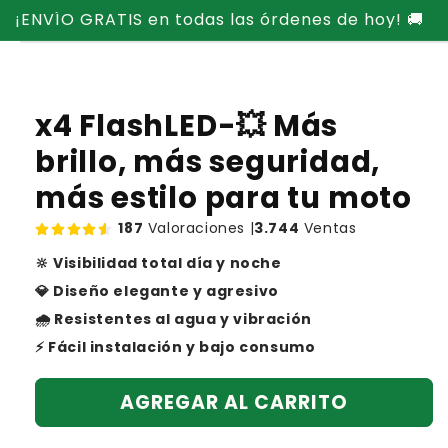
Ir
¡ENVÍO GRATIS en todas las órdenes de hoy! 🚚
directamente
Ir
al contenido
directamente
a la
información
del producto
x4 FlashLED-💥 Más
brillo, más seguridad,
más estilo para tu moto
187
Valoraciones |
3.744
Ventas
🔆 Visibilidad total día y noche
💎 Diseño elegante y agresivo
🌧️ Resistentes al agua y vibración
⚡ Fácil instalación y bajo consumo
AGREGAR AL CARRITO