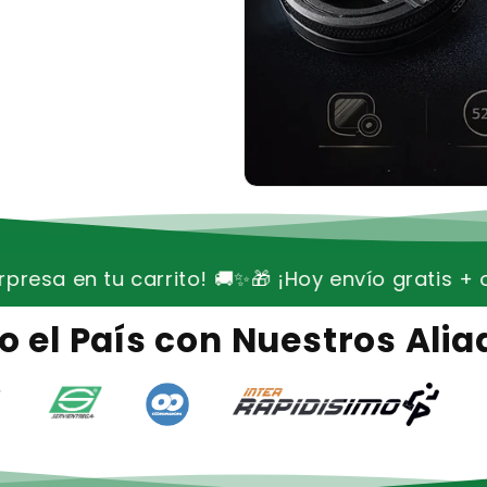
🚚✨
🎁 ¡Hoy envío gratis + oferta especial sorpre
 el País con Nuestros Aliad