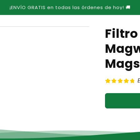
¡ENVÍO GRATIS en todas las órdenes de hoy! 🚚
Filtr
Magw
Mags