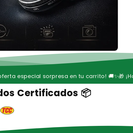
sa en tu carrito! 🚚✨
🎁 ¡Hoy envío gratis + ofer
os Certificados 📦