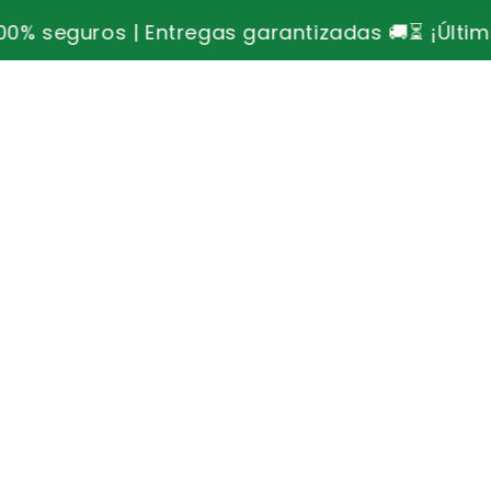
izadas 🚚
⏳ ¡Últimas unidades disponibles, no te