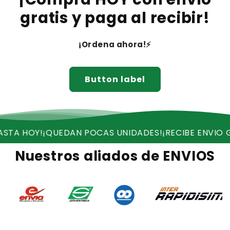
gratis y paga al recibir!
¡Ordena ahora!⚡
Button label
QUEDAN POCAS UNIDADES!
¡RECIBE ENVIO GRATIS!
¡OF
Nuestros aliados de ENVIOS