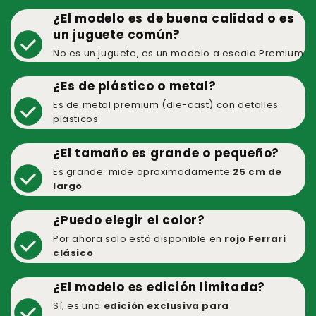
¿El modelo es de buena calidad o es
check_circle
un juguete común?
No es un juguete, es un modelo a escala Premium
¿Es de plástico o metal?
check_circle
Es de metal premium (die-cast) con detalles
plásticos
¿El tamaño es grande o pequeño?
check_circle
Es grande: mide aproximadamente
25 cm de
largo
¿Puedo elegir el color?
check_circle
Por ahora solo está disponible en
rojo Ferrari
clásico
¿El modelo es edición limitada?
check_circle
Sí, es una
edición exclusiva para