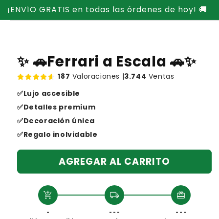
Ir
¡ENVÍO GRATIS en todas las órdenes de hoy! 🚚
directamente
Ir
al contenido
directamente
a la
información
del producto
✨ 🚗Ferrari a Escala 🚗✨
187
Valoraciones |
3.744
Ventas
✅Lujo accesible
✅Detalles premium
✅Decoración única
✅Regalo inolvidable
AGREGAR AL CARRITO
add_shopping_cart
local_shipping
redeem
-
- - -
- - -