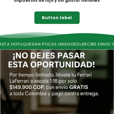
impuestos de lujo y sin gastar millones
Button label
QUEDAN POCAS UNIDADES!
¡RECIBE ENVIO GRATIS!
¡OF