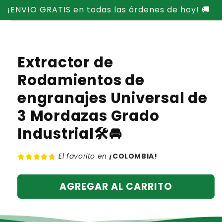
Ir
¡ENVÍO GRATIS en todas las órdenes de hoy! 🚚
directamente
Ir
al contenido
directamente
a la
información
del producto
Extractor de
Rodamientos de
engranajes Universal de
3 Mordazas Grado
Industrial🛠️🚘
El favorito en
¡
COLOMBIA!
AGREGAR AL CARRITO