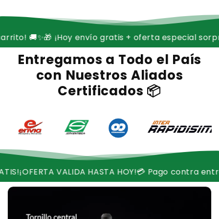
 ¡Hoy envío gratis + oferta especial sorpresa en tu c
Entregamos a Todo el País
con Nuestros Aliados
Certificados 📦
LIDA HASTA HOY!
💳 Pago contra entrega disponible
📦