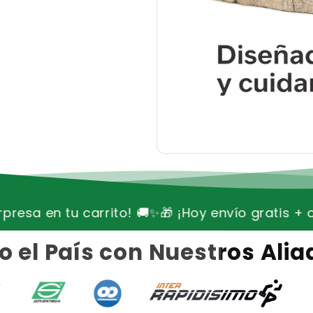
! 🚚✨
🎁 ¡Hoy envío gratis + oferta especial sorp
 el País con Nuestros Aliad