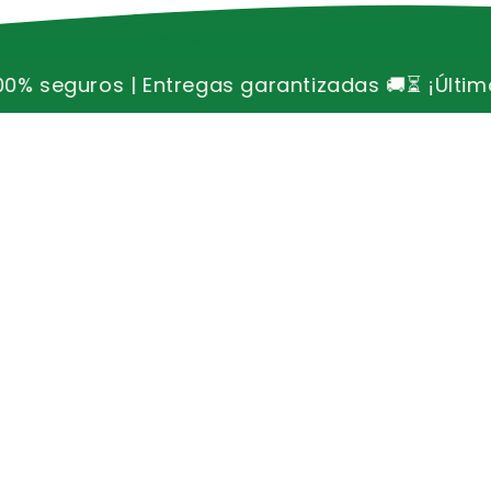
antizadas 🚚
⏳ ¡Últimas unidades disponibles, no