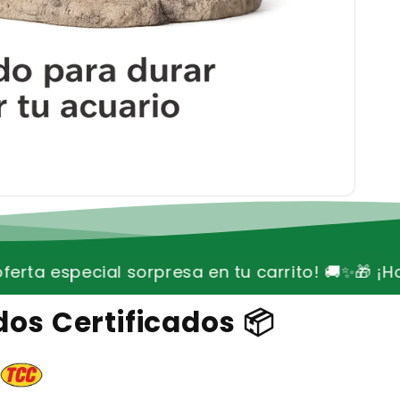
resa en tu carrito! 🚚✨
🎁 ¡Hoy envío gratis + of
os Certificados 📦