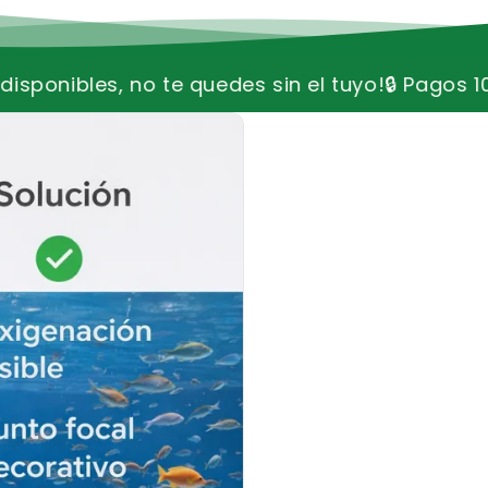
_
Ã
n el tuyo!
🔒 Pagos 100% seguros | Entregas gar