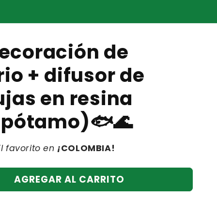
ecoración de
io + difusor de
jas en resina
opótamo)🐟🌊
El favorito en
¡
COLOMBIA!
AGREGAR AL CARRITO