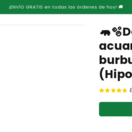
¡ENVÍO GRATIS en todas las órdenes de hoy! 🚚
🦛🫧D
acuar
burbu
(Hip