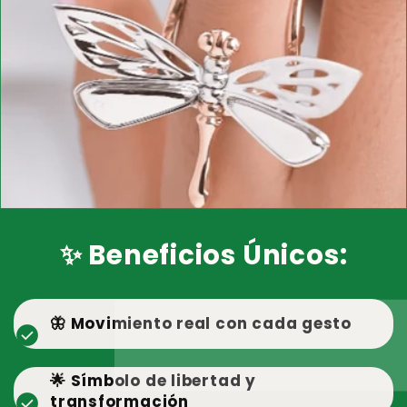
✨ Beneficios Únicos:
🦋 Movimiento real con cada gesto
check_circle
🌟 Símbolo de libertad y
check_circle
transformación