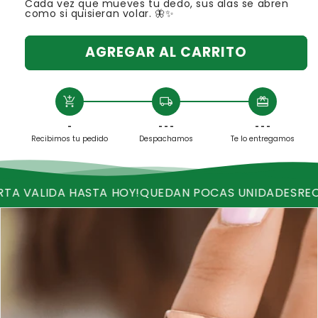
Cada vez que mueves tu dedo, sus alas se abren
como si quisieran volar. 🦋✨
AGREGAR AL CARRITO
add_shopping_cart
local_shipping
redeem
-
- - -
- - -
Recibimos tu pedido
Despachamos
Te lo entregamos
A HASTA HOY!
QUEDAN POCAS UNIDADES
RECIBE ENVIO