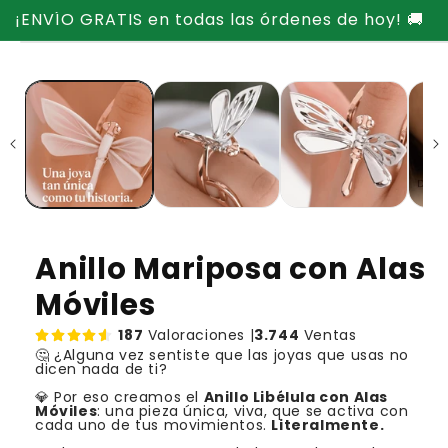
Ir
¡ENVÍO GRATIS en todas las órdenes de hoy! 🚚
directamente
Ir
al contenido
directamente
a la
información
del producto
Anillo Mariposa con Alas
Móviles
187
Valoraciones |
3.744
Ventas
🤔 ¿Alguna vez sentiste que las joyas que usas no
dicen nada de ti?
💎 Por eso creamos el
Anillo Libélula con Alas
Móviles
: una pieza única, viva, que se activa con
cada uno de tus movimientos.
Literalmente.