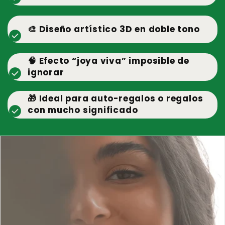
🎨 Diseño artístico 3D en doble tono
check_circle
🧠 Efecto “joya viva” imposible de
check_circle
ignorar
🎁 Ideal para auto-regalos o regalos
check_circle
con mucho significado