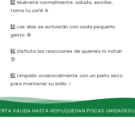
2️⃣ Muévete normalmente: saluda, escribe,
toma tu café ☕
3️⃣ Las alas se activarán con cada pequeño
gesto 🦋
4️⃣ Disfruta las reacciones de quienes lo notan
😍
5️⃣ Límpialo ocasionalmente con un paño seco
para mantener su brillo ✨
DA HASTA HOY!
¡QUEDAN POCAS UNIDADES!
¡RECIBE EN