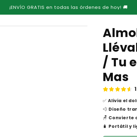
¡ENVÍO GRATIS en todas las órdenes de hoy! 🚚
Almoh
Lléva
/ Tu 
Mas
✅
Alivia el do
💨
Diseño tran
🪑
Convierte 
🧳
Portátil y 