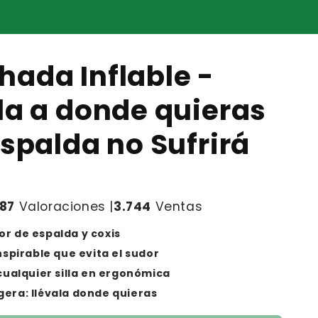
ada Inflable -
la a donde quieras
espalda no Sufrirá
187
Valoraciones |
3.744
Ventas
lor de espalda y coxis
spirable que evita el sudor
cualquier silla en ergonómica
ligera: llévala donde quieras