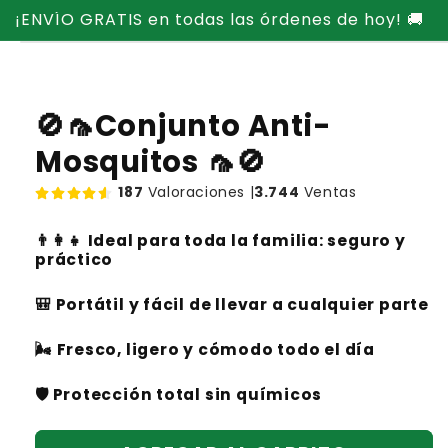
Ir
¡ENVÍO GRATIS en todas las órdenes de hoy! 🚚
directamente
Ir
al contenido
directamente
a la
información
del producto
🚫🦟Conjunto Anti-
Mosquitos 🦟🚫
187
Valoraciones |
3.744
Ventas
👨‍👩‍👧
Ideal para toda la familia: seguro y
práctico
🎒
Portátil y fácil de llevar a cualquier parte
🌬️
Fresco, ligero y cómodo todo el día
🛡️
Protección total sin químicos