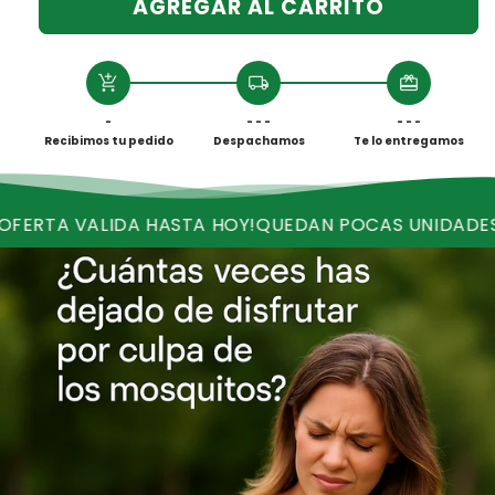
AGREGAR AL CARRITO
add_shopping_cart
local_shipping
redeem
-
- - -
- - -
Recibimos tu pedido
Despachamos
Te lo entregamos
ALIDA HASTA HOY!
QUEDAN POCAS UNIDADES
RECIBE E