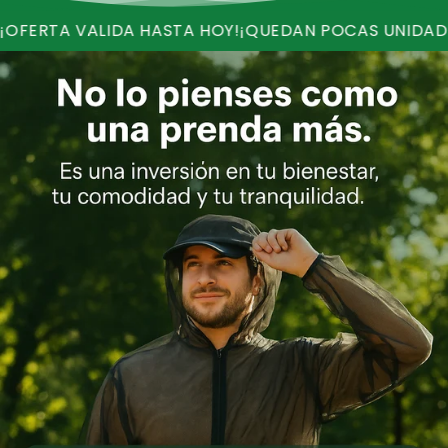
ALIDA HASTA HOY!
¡QUEDAN POCAS UNIDADES!
¡RECIB