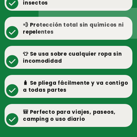
check_circle
insectos
💨 Protección total sin químicos ni
check_circle
repelentes
👕 Se usa sobre cualquier ropa sin
check_circle
incomodidad
🧳 Se pliega fácilmente y va contigo
check_circle
a todas partes
🎒 Perfecto para viajes, paseos,
check_circle
camping o uso diario