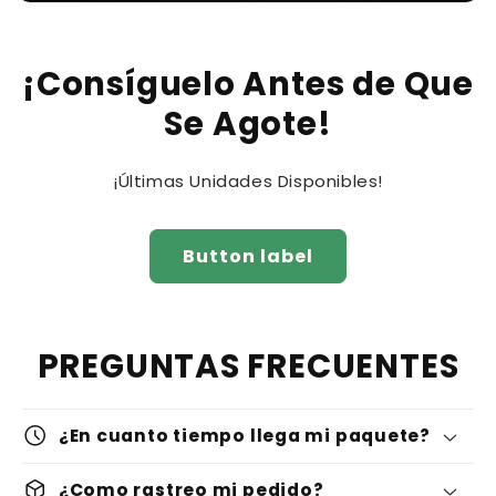
¡Consíguelo Antes de Que
Se Agote!
¡Últimas Unidades Disponibles!
Button label
PREGUNTAS FRECUENTES
schedule
¿En cuanto tiempo llega mi paquete?
deployed_code
¿Como rastreo mi pedido?