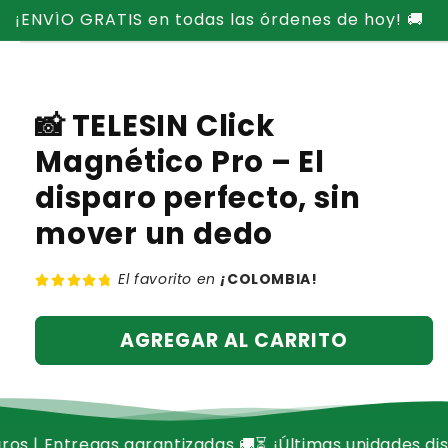
Ir
¡ENVÍO GRATIS en todas las órdenes de hoy! 🚚
directamente
Ir
al contenido
directamente
a la
información
del producto
📸 TELESIN Click
Magnético Pro – El
disparo perfecto, sin
mover un dedo
El favorito en
¡
COLOMBIA!
AGREGAR AL CARRITO
gas garantizadas 🚚
⏳ ¡Últimas unidades disponibles, no