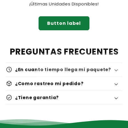
¡Últimas Unidades Disponibles!
Button label
PREGUNTAS FRECUENTES
schedule
¿En cuanto tiempo llega mi paquete?
deployed_code
¿Como rastreo mi pedido?
check_circle
¿Tiene garantia?