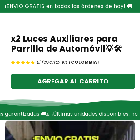
Ir
¡ENVÍO GRATIS en todas las órdenes de hoy! 🚚
directamente
Ir
al contenido
directamente
a la
información
del producto
x2 Luces Auxiliares para
Parrilla de Automóvil💡🛠️
El favorito en
¡
COLOMBIA!
AGREGAR AL CARRITO
🚚
⏳ ¡Últimas unidades disponibles, no te quedes sin el 