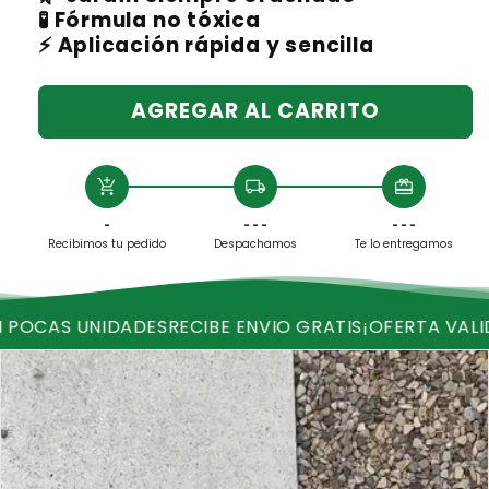
🧪 Fórmula no tóxica​
⚡ Aplicación rápida y sencilla
AGREGAR AL CARRITO
add_shopping_cart
local_shipping
redeem
-
- - -
- - -
Recibimos tu pedido
Despachamos
Te lo entregamos
DADES
RECIBE ENVIO GRATIS
¡OFERTA VALIDA HASTA H