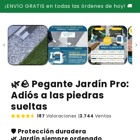
Ir
¡ENVÍO GRATIS en todas las órdenes de hoy! 🚚
directamente
Ir
al contenido
directamente
a la
información
del producto
🌿🪨 Pegante Jardín Pro:
Adiós a las piedras
sueltas
187
Valoraciones |
3.744
Ventas
🛡️ Protección duradera​
🌿 Jardín siempre ordenado​