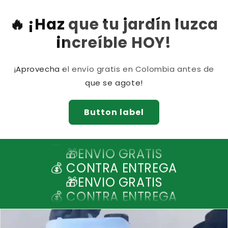
🔥 ¡Haz que tu jardín luzca
increíble HOY!
¡Aprovecha el envío gratis en Colombia antes de
que se agote!
🎁ENVIO GRATIS
Button label
💰 CONTRA ENTREGA
🎁ENVIO GRATIS
💰 CONTRA ENTREGA
🎁ENVIO GRATIS
💰 CONTRA ENTREGA
🎁ENVIO GRATIS
💰 CONTRA ENTREGA