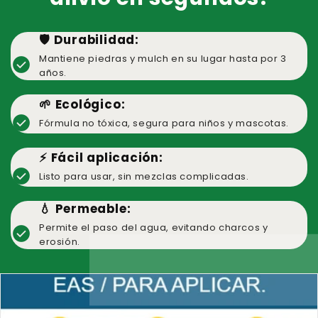
🛡️ Durabilidad:​
Mantiene piedras y mulch en su lugar hasta por 3
check_circle
años.​
🌱 Ecológico:​
check_circle
Fórmula no tóxica, segura para niños y mascotas.​
⚡ Fácil aplicación:​
check_circle
Listo para usar, sin mezclas complicadas.​
💧 Permeable:​
Permite el paso del agua, evitando charcos y
check_circle
erosión.