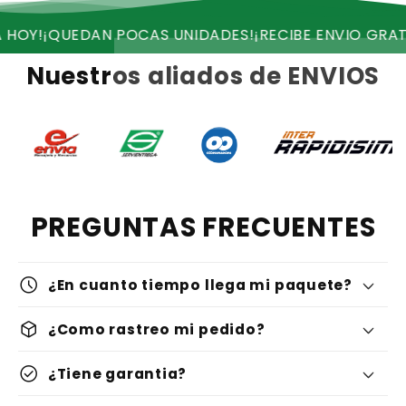
AN POCAS UNIDADES!
¡RECIBE ENVIO GRATIS!
¡OFERTA 
Nuestros aliados de ENVIOS
PREGUNTAS FRECUENTES
schedule
¿En cuanto tiempo llega mi paquete?
deployed_code
¿Como rastreo mi pedido?
check_circle
¿Tiene garantia?