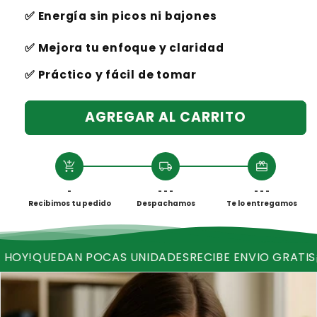
✅ Energía sin picos ni bajones
✅ Mejora tu enfoque y claridad
✅ Práctico y fácil de tomar
AGREGAR AL CARRITO
add_shopping_cart
local_shipping
redeem
-
- - -
- - -
Recibimos tu pedido
Despachamos
Te lo entregamos
N POCAS UNIDADES
RECIBE ENVIO GRATIS
¡OFERTA VA