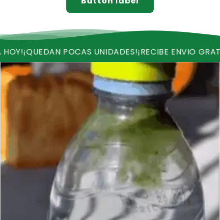
Button label
AN POCAS UNIDADES!
¡RECIBE ENVIO GRATIS!
¡OFERTA 