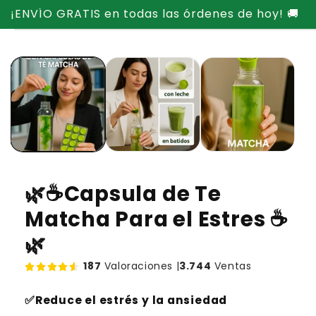
Ir
¡ENVÍO GRATIS en todas las órdenes de hoy! 🚚
directamente
Ir
al contenido
directamente
a la
información
del producto
🌿☕Capsula de Te
Matcha Para el Estres ☕
🌿
187
Valoraciones |
3.744
Ventas
✅Reduce el estrés y la ansiedad