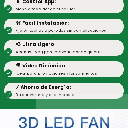
📱 Control App:
check_circle
Maneja todo desde tu celular
🛠️ Fácil Instalación:
check_circle
Fija en techos o paredes sin complicaciones
💨 Ultra Ligero:
check_circle
Apenas 1.5 kg para moverlo donde quieras
🎥 Video Dinámico:
check_circle
Ideal para promociones y lanzamientos
⚡ Ahorro de Energía:
check_circle
Bajo consumo y alto impacto