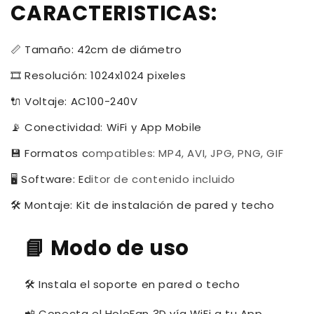
CARACTERISTICAS:
📏 Tamaño: 42cm de diámetro
🎞️ Resolución: 1024x1024 pixeles
🔌 Voltaje: AC100-240V
📡 Conectividad: WiFi y App Mobile
💾 Formatos compatibles: MP4, AVI, JPG, PNG, GIF
🖥️ Software: Editor de contenido incluido
🛠️ Montaje: Kit de instalación de pared y techo
📘
Modo de uso
🛠️ Instala el soporte en pared o techo
📲 Conecta el HoloFan 3D vía WiFi a tu App