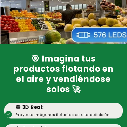
🎯 Imagina tus
productos flotando en
el aire y vendiéndose
solos 🚀
🔵 3D Real:
check_circle
Proyecta imágenes flotantes en alta definición