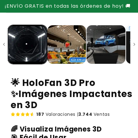
Ir
¡ENVÍO GRATIS en todas las órdenes de hoy! 🚚
directamente
Ir
al contenido
directamente
a la
información
del producto
🌟 HoloFan 3D Pro
✨Imágenes Impactantes
en 3D
187
Valoraciones |
3.744
Ventas
🌈 Visualiza Imágenes 3D
🎯 Fácil de Usar