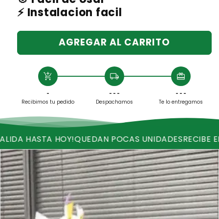
⚡ Instalacion facil
AGREGAR AL CARRITO
add_shopping_cart
local_shipping
redeem
-
- - -
- - -
Recibimos tu pedido
Despachamos
Te lo entregamos
TA HOY!
QUEDAN POCAS UNIDADES
RECIBE ENVIO GRAT